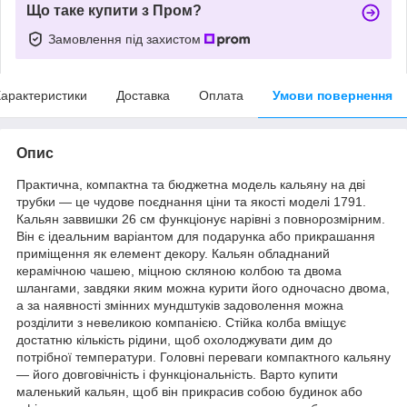
Що таке купити з Пром?
Замовлення під захистом
арактеристики
Доставка
Оплата
Умови повернення
Опис
Практична, компактна та бюджетна модель кальяну на дві
трубки — це чудове поєднання ціни та якості моделі 1791.
Кальян заввишки 26 см функціонує нарівні з повнорозмірним.
Він є ідеальним варіантом для подарунка або прикрашання
приміщення як елемент декору. Кальян обладнаний
керамічною чашею, міцною скляною колбою та двома
шлангами, завдяки яким можна курити його одночасно двома,
а за наявності змінних мундштуків задоволення можна
розділити з невеликою компанією. Стійка колба вміщує
достатню кількість рідини, щоб охолоджувати дим до
потрібної температури. Головні переваги компактного кальяну
— його довговічність і функціональність. Варто купити
маленький кальян, щоб він прикрасив собою будинок або