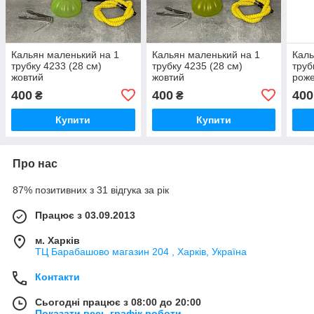
Кальян маленький на 1
Кальян маленький на 1
Каль
трубку 4233 (28 см)
трубку 4235 (28 см)
труб
жовтий
жовтий
рож
400
400
400
₴
₴
Купити
Купити
Про нас
87% позитивних з 31 відгука за рік
Працює з 03.09.2013
м. Харків
ТЦ Барабашово магазин 204 , Харків, Україна
Контакти
Сьогодні працює з 08:00 до 20:00
Показати весь графік роботи