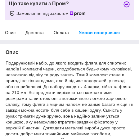
Що таке купити з Пром?
Замовлення під захистом
Опис
Доставка
Оплата
Умови повернення
Опис
Подарунковий набір, до якого входить фляга для спиртних
напоїв і компактні чарки, сподобається будь-якому чоловікові,
незалежно від віку та роду занять. Такий комплект стане в
пригоді не тільки вдома, але й під час подорожей, у поході
або на риболовлі. До набору входять: 4 чарки, лійка та фляга
на 210 мл. Всі предмети вирізняються компактними
розмірами та виготовлені з нетоксичного легкого харчового
сплаву, тому фляга з міцним напоєм не займе багато місця і її
завжди можна носити біля себе в кишені одягу. Ємність у
руках тримати дуже зручно, вона надійно загвинчується
кришкою, яку неможливо втратити завдяки фіксатору у
верхній її частині. Доглядати металеві вироби дуже просто:
досить добре мити звичайними мийними засобами,