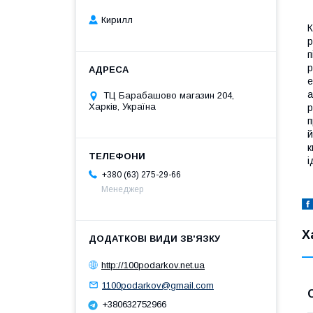
Кирилл
К
р
п
р
е
а
ТЦ Барабашово магазин 204,
Харків, Україна
р
п
й
к
і
+380 (63) 275-29-66
Менеджер
Х
http://100podarkov.net.ua
1100podarkov@gmail.com
+380632752966