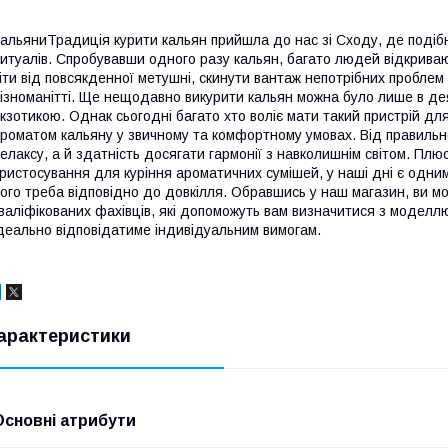
альяниТрадиція курити кальян прийшла до нас зі Сходу, де подіб
итуалів. Спробувавши одного разу кальян, багато людей відкриваю
іти від повсякденної метушні, скинути вантаж непотрібних проблем і,
ізноманітті. Ще нещодавно викурити кальян можна було лише в дея
кзотикою. Однак сьогодні багато хто воліє мати такий пристрій д
роматом кальяну у звичному та комфортному умовах. Від правильно
елаксу, а й здатність досягати гармонії з навколишнім світом. Пл
ристосування для куріння ароматичних сумішей, у наші дні є одни
ого треба відповідно до довкілля. Обравшись у наш магазин, ви 
валіфікованих фахівців, які допоможуть вам визначитися з моделлю
деально відповідатиме індивідуальним вимогам.
арактеристики
Основні атрибути