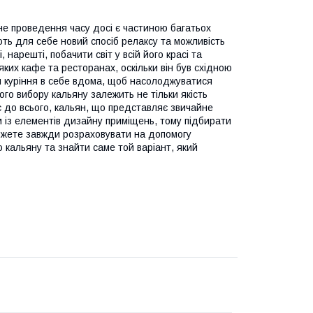
не проведення часу досі є частиною багатьох
ть для себе новий спосіб релаксу та можливість
 нарешті, побачити світ у всій його красі та
ких кафе та ресторанах, оскільки він був східною
ля куріння в себе вдома, щоб насолоджуватися
го вибору кальяну залежить не тільки якість
юс до всього, кальян, що представляє звичайне
м із елементів дизайну приміщень, тому підбирати
можете завжди розраховувати на допомогу
 кальяну та знайти саме той варіант, який