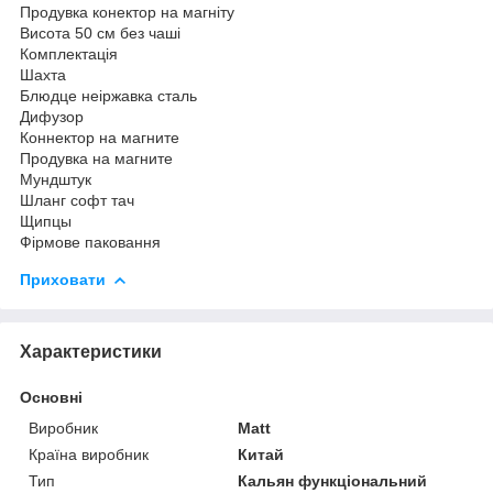
Продувка конектор на магніту
Висота 50 см без чаші
Комплектація
Шахта
Блюдце неіржавка сталь
Дифузор
Коннектор на магните
Продувка на магните
Мундштук
Шланг софт тач
Щипцы
Фірмове паковання
Приховати
Характеристики
Основні
Виробник
Matt
Країна виробник
Китай
Тип
Кальян функціональний