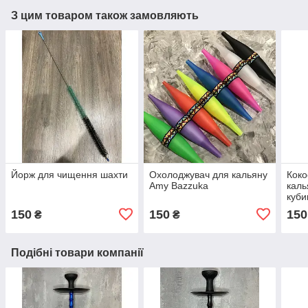
З цим товаром також замовляють
Йорж для чищення шахти
Охолоджувач для кальяну
Коко
Amy Bazzuka
каль
куби
150
150
150
₴
₴
Подібні товари компанії