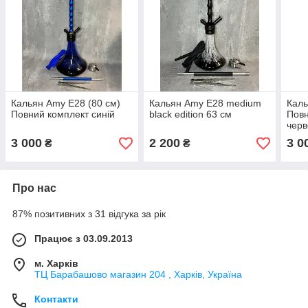
Кальян Amy E28 (80 см)
Кальян Amy E28 medium
Каль
Повний комплект синій
black edition 63 см
Повн
чер
3 000
2 200
3 0
₴
₴
Про нас
87% позитивних з 31 відгука за рік
Працює з 03.09.2013
м. Харків
ТЦ Барабашово магазин 204 , Харків, Україна
Контакти