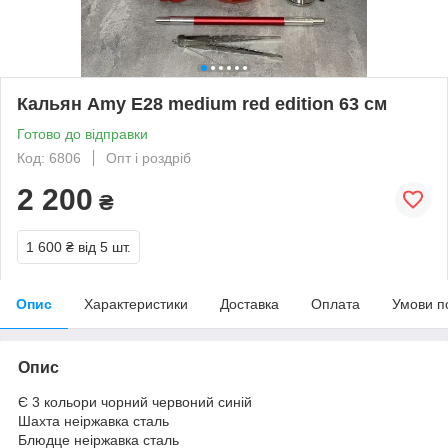
Кальян Amy E28 medium red edition 63 см
Готово до відправки
Код: 6806
Опт і роздріб
2 200
₴
1 600 ₴
від 5 шт.
Опис
Характеристики
Доставка
Оплата
Умови п
Опис
Є 3 кольори чорний червоний синій
Шахта неіржавка сталь
Блюдце неіржавка сталь