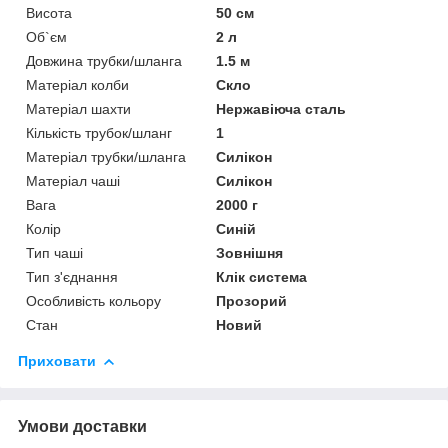
Висота
50 см
Об`єм
2 л
Довжина трубки/шланга
1.5 м
Матеріал колби
Скло
Матеріал шахти
Нержавіюча сталь
Кількість трубок/шланг
1
Матеріал трубки/шланга
Силікон
Матеріал чаші
Силікон
Вага
2000 г
Колір
Синій
Тип чаші
Зовнішня
Тип з'єднання
Клік система
Особливість кольору
Прозорий
Стан
Новий
Приховати
Умови доставки